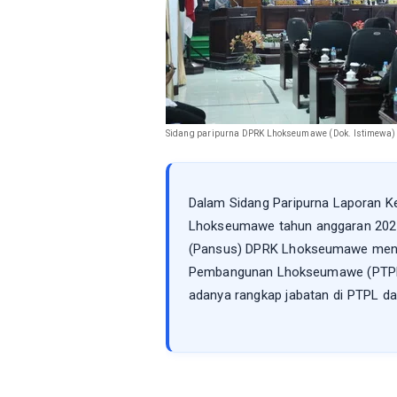
Sidang paripurna DPRK Lhokseumawe (Dok. Istimewa)
Dalam Sidang Paripurna Laporan K
Lhokseumawe tahun anggaran 2020 
(Pansus) DPRK Lhokseumawe menyor
Pembangunan Lhokseumawe (PTPL).
adanya rangkap jabatan di PTPL da