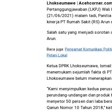
Lhokseumawe | Acehcorner.co
Pertanggungjawaban (LKPJ) Wali
(21/06/2021) malam tadi, Panit
kinerja PT Rumah Sakit (RS) Aru
Salah satu yang menjadi sorotan 
Arun.
Baca juga:
Pengamat Komunikasi Politik
Petani Lokal
Ketua DPRK Lhokseumawe, Ismail
menemukam sejumlah fakta di PTP
Lhokseumawe belum menerapkan ta
“Kami menyimpulkan kedua perusa
perundang-undangan dan produk h
menyetor 50 persen dari laba ber
Qanun Nomor 10 Tahun 2018," kat