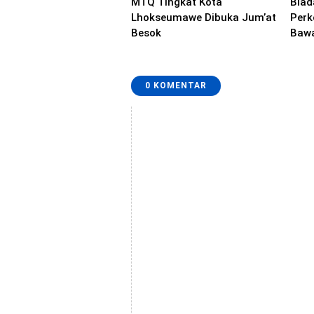
MTQ Tingkat Kota
Biad
Lhokseumawe Dibuka Jum’at
Perk
Besok
Baw
0 KOMENTAR