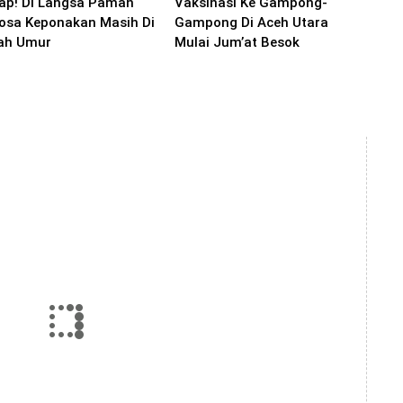
ap! Di Langsa Paman
Vaksinasi Ke Gampong-
osa Keponakan Masih Di
Gampong Di Aceh Utara
ah Umur
Mulai Jum’at Besok