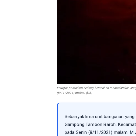
Petugas pemadam sedang berusahan memadamkan api yan
(8/11/2021) malam. (DA)
Sebanyak lima unit bangunan yang 
Gampong Tambon Baroh, Kecamatan
pada Senin (8/11/2021) malam. M A