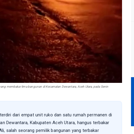
g membakar lima bangunan di Kecamatan Dewantara, Aceh Utara, pada Senin
terdiri dari empat unit ruko dan satu rumah permanen di
 Dewantara, Kabupaten Aceh Utara, hangus terbakar
li, salah seorang pemilik bangunan yang terbakar