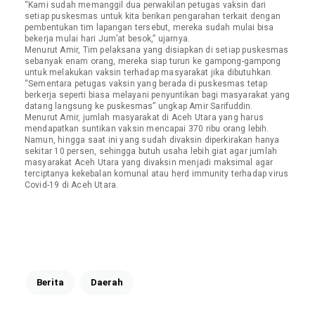
“Kami sudah memanggil dua perwakilan petugas vaksin dari
setiap puskesmas untuk kita berikan pengarahan terkait dengan
pembentukan tim lapangan tersebut, mereka sudah mulai bisa
bekerja mulai hari Jum’at besok,” ujarnya.
Menurut Amir, Tim pelaksana yang disiapkan di setiap puskesmas
sebanyak enam orang, mereka siap turun ke gampong-gampong
untuk melakukan vaksin terhadap masyarakat jika dibutuhkan.
“Sementara petugas vaksin yang berada di puskesmas tetap
berkerja seperti biasa melayani penyuntikan bagi masyarakat yang
datang langsung ke puskesmas” ungkap Amir Sarifuddin.
Menurut Amir, jumlah masyarakat di Aceh Utara yang harus
mendapatkan suntikan vaksin mencapai 370 ribu orang lebih.
Namun, hingga saat ini yang sudah divaksin diperkirakan hanya
sekitar 10 persen, sehingga butuh usaha lebih giat agar jumlah
masyarakat Aceh Utara yang divaksin menjadi maksimal agar
terciptanya kekebalan komunal atau herd immunity terhadap virus
Covid-19 di Aceh Utara.
Berita
Daerah