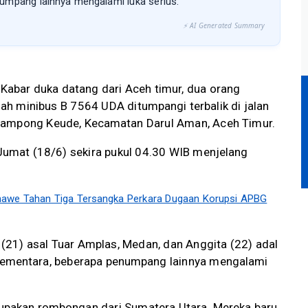
umpang lainnya mengalami luka serius.
⚡ AI Generated Summary
Kabar duka datang dari Aceh timur, dua orang
h minibus B 7564 UDA ditumpangi terbalik di jalan
Gampong Keude, Kecamatan Darul Aman, Aceh Timur.
 Jumat (18/6) sekira pukul 04.30 WIB menjelang
awe Tahan Tiga Tersangka Perkara Dugaan Korupsi APBG
 (21) asal Tuar Amplas, Medan, dan Anggita (22) adal
Sementara, beberapa penumpang lainnya mengalami
pakan rombongan dari Sumatera Utara. Mereka baru