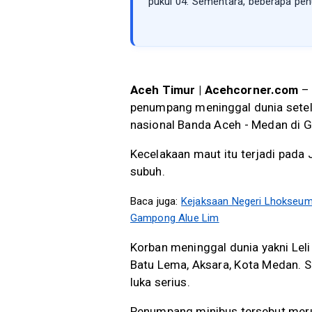
pukul 04. Sementara, beberapa pen
Aceh Timur | Acehcorner.com
– 
penumpang meninggal dunia setela
nasional Banda Aceh - Medan di 
Kecelakaan maut itu terjadi pada
subuh.
Baca juga:
Kejaksaan Negeri Lhokseum
Gampong Alue Lim
Korban meninggal dunia yakni Leli
Batu Lema, Aksara, Kota Medan. 
luka serius.
Penumpang minibus tersebut meru