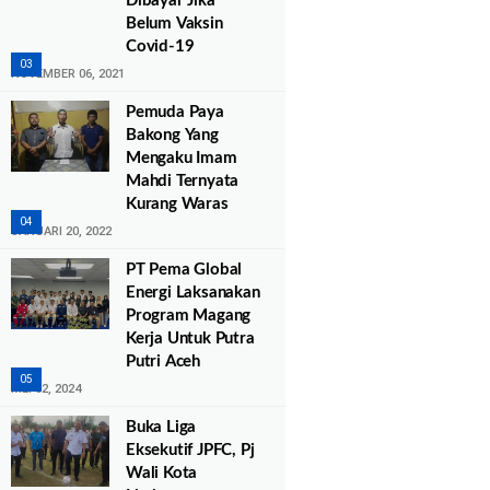
Dibayar Jika
Belum Vaksin
Covid-19
NOVEMBER 06, 2021
Pemuda Paya
Bakong Yang
Mengaku Imam
Mahdi Ternyata
Kurang Waras
JANUARI 20, 2022
PT Pema Global
Energi Laksanakan
Program Magang
Kerja Untuk Putra
Putri Aceh
MEI 02, 2024
Buka Liga
Eksekutif JPFC, Pj
Wali Kota