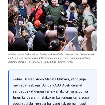
Marlina Usman (Kak Ana) istri Gubernur Aceh Mualem saat bermain bersama anak
anak di posko pengungsian di Gampong Lueng Kuli, Kec. Peusangan Selatan,
Bireuen. Minggu (14/12/2025). (Dok Humas Pemprov Aceh)
Ketua TP PKK Aceh Marlina Muzakir, yang juga
menjabat sebagai Bunda PAUD Aceh dikenal
sangat dekat dengan anak-anak. Kemana pun ia
turun ke daerah melakukan kunjungan kerja, para
bocah selalu menjadi hal yang tak pernah luput