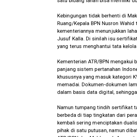
satu bidang lahan bisa memiliki 
Kebingungan tidak berhenti di Mak
Ruang/Kepala BPN Nusron Wahid t
kementeriannya menunjukkan laha
Jusuf Kalla. Di sinilah isu sertif
yang terus menghantui tata kelola
Kementerian ATR/BPN mengakui ba
panjang sistem pertanahan Indonesi
khususnya yang masuk kategori KW 
memadai. Dokumen-dokumen lama 
dalam basis data digital, sehingg
Namun tumpang tindih sertifikat t
berbeda di tiap tingkatan dari per
kembali sering menciptakan duali
pihak di satu putusan, namun dibat