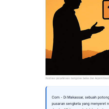
Ilustrasi perseteruan mengenai batas dan kepemilikan t
Com - Di Makassar, sebuah potong
pusaran sengketa yang menyeret na