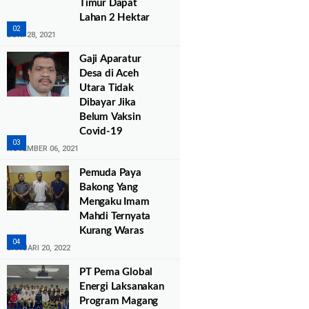
Timur Dapat
Lahan 2 Hektar
JUNI 28, 2021
Gaji Aparatur
Desa di Aceh
Utara Tidak
Dibayar Jika
Belum Vaksin
Covid-19
NOVEMBER 06, 2021
Pemuda Paya
Bakong Yang
Mengaku Imam
Mahdi Ternyata
Kurang Waras
JANUARI 20, 2022
PT Pema Global
Energi Laksanakan
Program Magang