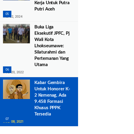
Kerja Untuk Putra
Putri Aceh
MEI 02, 2024
Buka Liga
Eksekutif JPFC, Pj
Wali Kota
Lhokseumawe:
Silaturahmi dan
Pertemanan Yang
Utama
JULI 20, 2022
Kabar Gembira
Untuk Honorer K-
2 Kemenag, Ada
9.458 Formasi
Khusus PPPK
Tersedia
JULI 08, 2021