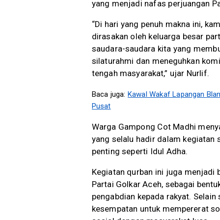
yang menjadi nafas perjuangan Par
“Di hari yang penuh makna ini, k
dirasakan oleh keluarga besar par
saudara-saudara kita yang memb
silaturahmi dan meneguhkan komit
tengah masyarakat,” ujar Nurlif.
Baca juga:
Kawal Wakaf Lapangan Bla
Pusat
Warga Gampong Cot Madhi menyamp
yang selalu hadir dalam kegiata
penting seperti Idul Adha.
Kegiatan qurban ini juga menjadi b
Partai Golkar Aceh, sebagai bentu
pengabdian kepada rakyat. Selain
kesempatan untuk mempererat soli