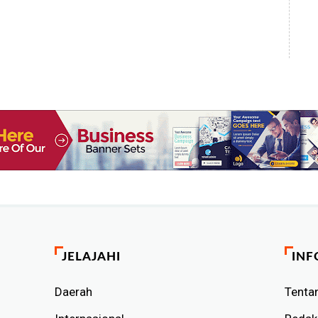
JELAJAHI
INF
Daerah
Tenta