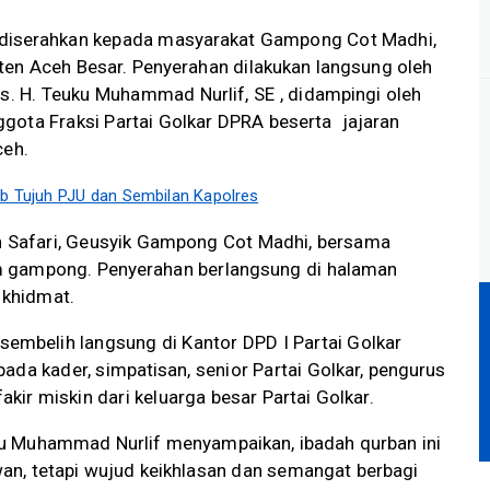
api diserahkan kepada masyarakat Gampong Cot Madhi,
en Aceh Besar. Penyerahan dilakukan langsung oleh
rs. H. Teuku Muhammad Nurlif, SE , didampingi oleh
gota Fraksi Partai Golkar DPRA beserta
jajaran
ceh.
ab Tujuh PJU dan Sembilan Kapolres
eh Safari, Geusyik Gampong Cot Madhi, bersama
m gampong. Penyerahan berlangsung di halaman
khidmat.
sembelih langsung di Kantor DPD I Partai Golkar
ada kader, simpatisan, senior Partai Golkar, pengurus
akir miskin dari keluarga besar Partai Golkar.
u Muhammad Nurlif menyampaikan, ibadah qurban ini
n, tetapi wujud keikhlasan dan semangat berbagi