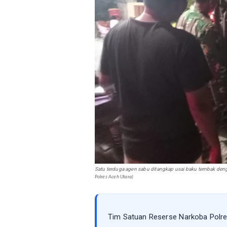
Satu terduga agen sabu ditangkap usai baku tembak denga
Polres Aceh Utara)
Tim Satuan Reserse Narkoba Polre