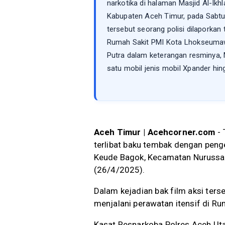
narkotika di halaman Masjid Al-Ik
Kabupaten Aceh Timur, pada Sabtu 
tersebut seorang polisi dilaporkan t
Rumah Sakit PMI Kota Lhokseumaw
Putra dalam keterangan resminya,
satu mobil jenis mobil Xpander hing
Aceh Timur | Acehcorner.com
- 
terlibat baku tembak dengan penge
Keude Bagok, Kecamatan Nurussa
(26/4/2025).
Dalam kejadian bak film aksi terseb
menjalani perawatan itensif di 
Kasat Resnarkoba Polres Aceh Ut