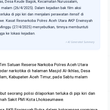
hlas, Desa Keude Bagok, Kecamatan Nurussalam,
malam (26/4/2025). Dalam kejadian bak film aksi
erluka di pipi kiri dan menjalani perawatan itensif di
e. Kasat Resnarkoba Polres Aceh Utara AKP Erwinsyah
 Minggu (27/4/2025) menyebutkan, timnya membuntuti
ga ke lokasi kejadian.
⚡ AI Generated Summary
Tim Satuan Reserse Narkoba Polres Aceh Utara
dar narkotika di halaman Masjid Al-Ikhlas, Desa
lam, Kabupaten Aceh Timur, pada Sabtu malam
ut seorang polisi dilaporkan terluka di pipi kiri dan
Rumah Sakit PMI Kota Lhokseumawe.
ara AKP Erwinsyah Putra dalam keterangan resminya,