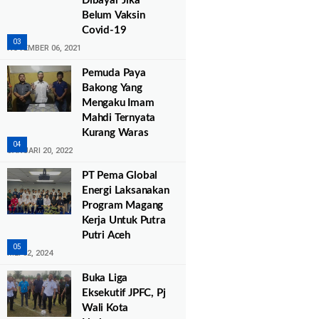
Dibayar Jika
Belum Vaksin
Covid-19
NOVEMBER 06, 2021
Pemuda Paya
Bakong Yang
Mengaku Imam
Mahdi Ternyata
Kurang Waras
JANUARI 20, 2022
PT Pema Global
Energi Laksanakan
Program Magang
Kerja Untuk Putra
Putri Aceh
MEI 02, 2024
Buka Liga
Eksekutif JPFC, Pj
Wali Kota