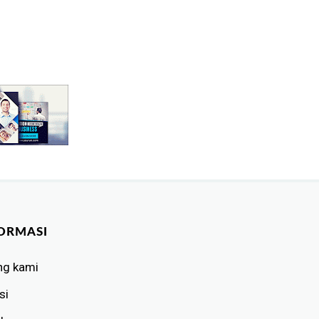
ORMASI
ng kami
si