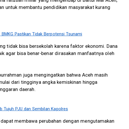
na ratusan miliar yang mengendap di Baitul Mal Aceh,
kan untuk membantu pendidikan masyarakat kurang
BMKG Pastikan Tidak Berpotensi Tsunami
g tidak bisa bersekolah karena faktor ekonomi. Dana
aik agar bisa benar-benar dirasakan manfaatnya oleh
iburrahman juga mengingatkan bahwa Aceh masih
ulai dari tingginya angka kemiskinan hingga
nggaran daerah.
ab Tujuh PJU dan Sembilan Kapolres
dh dapat membawa perubahan dengan mengutamakan