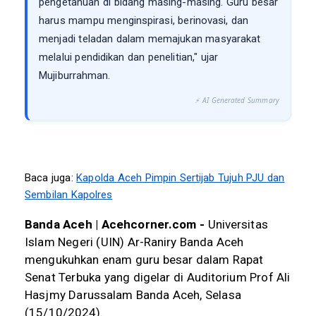
pengetahuan di bidang masing-masing. Guru besar
harus mampu menginspirasi, berinovasi, dan
menjadi teladan dalam memajukan masyarakat
melalui pendidikan dan penelitian," ujar
Mujiburrahman.
⚡ AI Generated Summary
Baca juga:
Kapolda Aceh Pimpin Sertijab Tujuh PJU dan
Sembilan Kapolres
Banda Aceh | Acehcorner.com -
Universitas
Islam Negeri (UIN) Ar-Raniry Banda Aceh
mengukuhkan enam guru besar dalam Rapat
Senat Terbuka yang digelar di Auditorium Prof Ali
Hasjmy Darussalam Banda Aceh, Selasa
(15/10/2024).