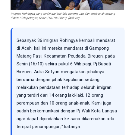
Imigran Rohingya yang terdiri dari laki-laki, perempuan dan anak-anak sedang
didata oleh petugas, Senin (16/10/2023). (dok Ist)
Sebanyak 36 imigran Rohingya kembali mendarat
di Aceh, kali ini mereka mendarat di Gampong
Matang Pasi, Kecamatan Peudada, Bireuen, pada
Senin (16/10) sekira pukul 6 Wib pagi. Pj Bupati
Bireuen, Aulia Sofyan mengatakan pihaknya
bersama dengan pihak kepolisian sedang
melakukan pendataan terhadap seluruh imigran
yang terdiri dari 14 orang laki-laki, 12 orang
perempuan dan 10 orang anak-anak. Kami juga
sudah berkomunikasi dengan Pj Wali Kota Langsa
agar dapat dipindahkan ke sana dikarenakan ada
tempat penampungan," katanya.