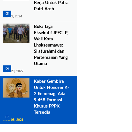
Kerja Untuk Putra
Putri Aceh
MEI 02, 2024
Buka Liga
Eksekutif JPFC, Pj
Wali Kota
Lhokseumawe:
Silaturahmi dan
Pertemanan Yang
Utama
JULI 20, 2022
Kabar Gembira
Untuk Honorer K-
2 Kemenag, Ada
9.458 Formasi
Khusus PPPK
Tersedia
JULI 08, 2021