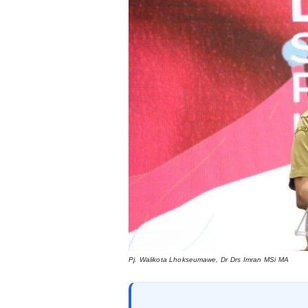
Pj. Walikota Lhokseumawe, Dr Drs Imran MSi MA