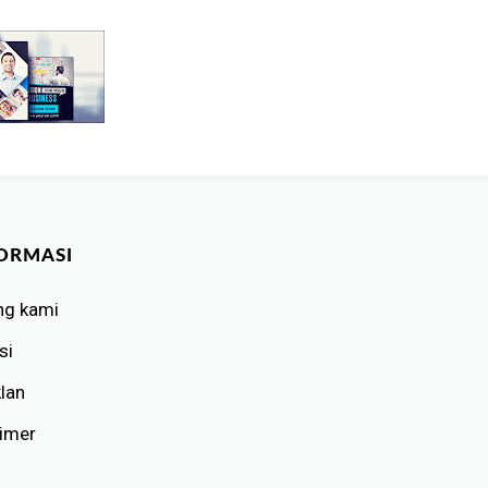
ORMASI
ng kami
si
klan
aimer