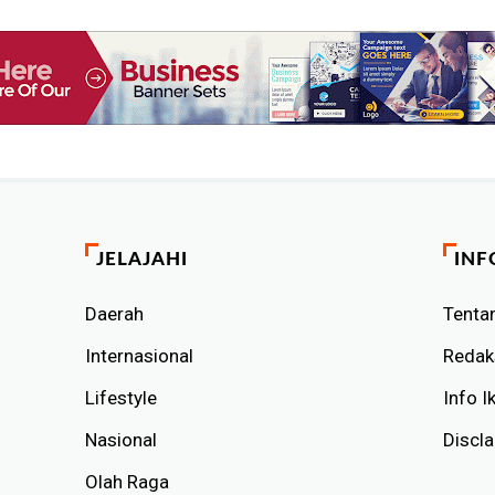
JELAJAHI
INF
Daerah
Tenta
Internasional
Redak
Lifestyle
Info I
Nasional
Discl
Olah Raga