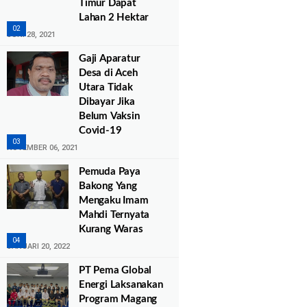
Timur Dapat
Lahan 2 Hektar
JUNI 28, 2021
Gaji Aparatur
Desa di Aceh
Utara Tidak
Dibayar Jika
Belum Vaksin
Covid-19
NOVEMBER 06, 2021
Pemuda Paya
Bakong Yang
Mengaku Imam
Mahdi Ternyata
Kurang Waras
JANUARI 20, 2022
PT Pema Global
Energi Laksanakan
Program Magang