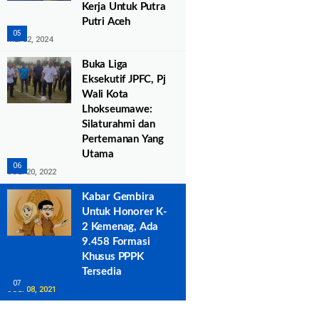
Kerja Untuk Putra
Putri Aceh
MEI 02, 2024
Buka Liga
Eksekutif JPFC, Pj
Wali Kota
Lhokseumawe:
Silaturahmi dan
Pertemanan Yang
Utama
JULI 20, 2022
Kabar Gembira
Untuk Honorer K-
2 Kemenag, Ada
9.458 Formasi
Khusus PPPK
Tersedia
JULI 08, 2021