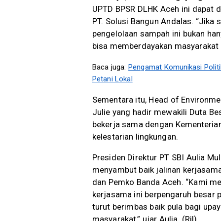
UPTD BPSR DLHK Aceh ini dapat d
PT. Solusi Bangun Andalas. “Jika
pengelolaan sampah ini bukan han
bisa memberdayakan masyarakat l
Baca juga:
Pengamat Komunikasi Politik
Petani Lokal
Sementara itu, Head of Environm
Julie yang hadir mewakili Duta B
bekerja sama dengan Kementerian
kelestarian lingkungan.
Presiden Direktur PT SBI Aulia M
menyambut baik jalinan kerjasa
dan Pemko Banda Aceh. “Kami men
kerjasama ini berpengaruh besar 
turut berimbas baik pula bagi upa
masyarakat,” ujar Aulia. (Ril)