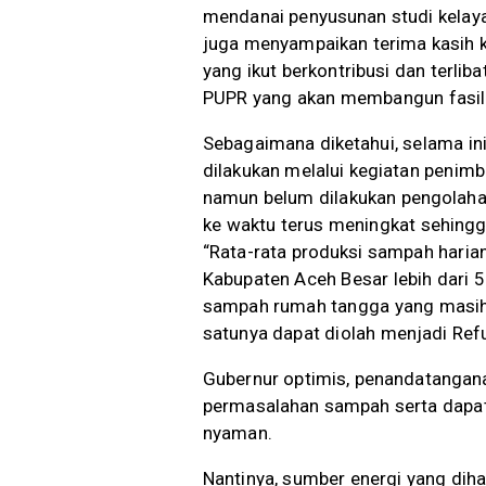
mendanai penyusunan studi kelaya
juga menyampaikan terima kasih 
yang ikut berkontribusi dan terlib
PUPR yang akan membangun fasilit
Sebagaimana diketahui, selama in
dilakukan melalui kegiatan penim
namun belum dilakukan pengolahan
ke waktu terus meningkat sehing
“Rata-rata produksi sampah hari
Kabupaten Aceh Besar lebih dari 
sampah rumah tangga yang masih b
satunya dapat diolah menjadi Refu
Gubernur optimis, penandatanga
permasalahan sampah serta dapat
nyaman.
Nantinya, sumber energi yang diha