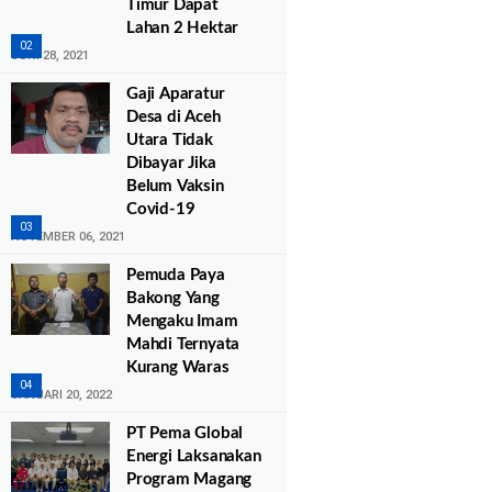
Timur Dapat
Lahan 2 Hektar
JUNI 28, 2021
Gaji Aparatur
Desa di Aceh
Utara Tidak
Dibayar Jika
Belum Vaksin
Covid-19
NOVEMBER 06, 2021
Pemuda Paya
Bakong Yang
Mengaku Imam
Mahdi Ternyata
Kurang Waras
JANUARI 20, 2022
PT Pema Global
Energi Laksanakan
Program Magang