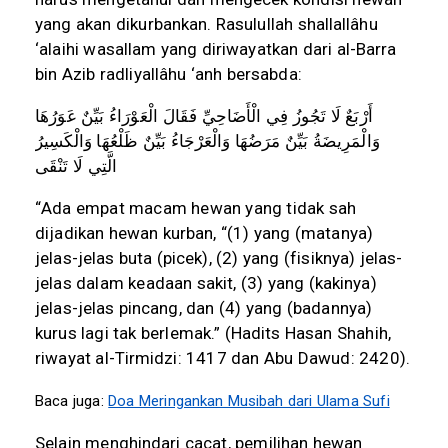
yang akan dikurbankan. Rasulullah shallallâhu
‘alaihi wasallam yang diriwayatkan dari al-Barra
bin Azib radliyallâhu ‘anh bersabda:
أَرْبَعٌ
لَا
تَجُوزُ
فِي
الْأَضَاحِيِّ
فَقَالَ
الْعَوْرَاءُ
بَيِّنٌ
عَوَرُهَا
وَالْمَرِيضَةُ
بَيِّنٌ
مَرَضُهَا
وَالْعَرْجَاءُ
بَيِّنٌ
ظَلْعُهَا
وَالْكَسِيرُ
الَّتِي
لَا
تَنْقَى
“
Ada empat macam hewan yang tidak sah
dijadikan hewan kurban, “(1) yang (matanya)
jelas-jelas buta (picek), (2) yang (fisiknya) jelas-
jelas dalam keadaan sakit, (3) yang (kakinya)
jelas-jelas pincang, dan (4) yang (badannya)
kurus lagi tak berlemak.” (Hadits Hasan Shahih,
riwayat al-Tirmidzi: 1417 dan Abu Dawud: 2420).
Baca juga:
Doa Meringankan Musibah dari Ulama Sufi
Selain menghindari cacat, pemilihan hewan