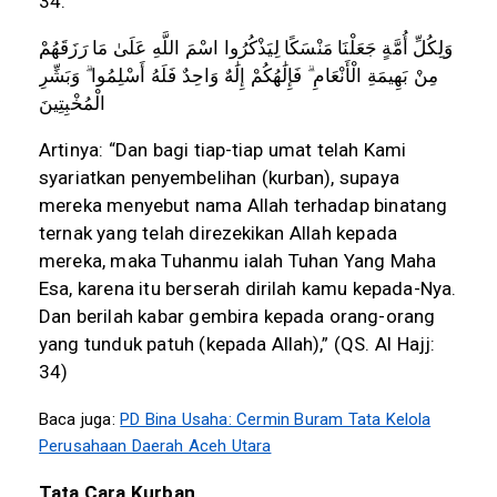
34:
وَلِكُلِّ
أُمَّةٍ
جَعَلْنَا
مَنْسَكًا
لِيَذْكُرُوا
اسْمَ
اللَّهِ
عَلَىٰ
مَا
رَزَقَهُمْ
مِنْ
بَهِيمَةِ
الْأَنْعَامِ
فَإِلَٰهُكُمْ
إِلَٰهٌ
وَاحِدٌ
فَلَهُ
أَسْلِمُوا
وَبَشِّرِ
الْمُخْبِتِينَ
Artinya: “Dan bagi tiap-tiap umat telah Kami
syariatkan penyembelihan (kurban), supaya
mereka menyebut nama Allah terhadap binatang
ternak yang telah direzekikan Allah kepada
mereka, maka Tuhanmu ialah Tuhan Yang Maha
Esa, karena itu berserah dirilah kamu kepada-Nya.
Dan berilah kabar gembira kepada orang-orang
yang tunduk patuh (kepada Allah),” (QS. Al Hajj:
34)
Baca juga:
PD Bina Usaha: Cermin Buram Tata Kelola
Perusahaan Daerah Aceh Utara
Tata Cara Kurban