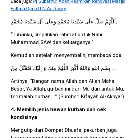
Baca juga:
Pj Gubernur Aceh Resmikan Renovasi Masjid
Fathun Qarib UIN Ar-Raniry
مُحَمَّدٍ
سَيِّدِنَا
آلِ
وَعَلَى
مُحَمَّدٍ
سَيِّدِنَا
عَلَى
صَلِّ
اَللَّهُمَّ
,
“Tuhanku, limpahkan rahmat untuk Nabi
Muhammad SAW dan keluarganya.”
Kemudian setelah menyembelih, membaca doa:
مِنْ
فَتَقَبَّلْ
إِلَيْكَ
وَ
مِنْكَ
اللَّهُمَّ
أَكْبَرُ
وَاللهُ
اللهِ
بِسْمِ
…..
Artinya: “Dengan nama Allah dan Allah Maha
Besar, Ya Allah, qurban ini dari-Mu dan untuk-Mu,
terimalah qurban …” (Sumber: Kifayah Al-Akhyar).
4. Memilih jenis hewan kurban dan cek
kondisinya
Mengutip dari Dompet Dhuafa, pekurban juga
harus mengetahui dan mengecek kondisi hewan