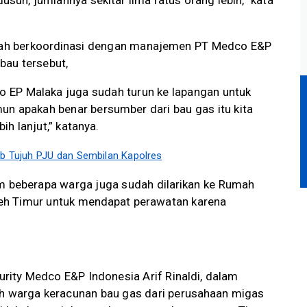
usun, jumlahnya sekitar lima ratus orang lebih,” kata
telah berkoordinasi dengan manajemen PT Medco E&P
bau tersebut,
co EP Malaka juga sudah turun ke lapangan untuk
un apakah benar bersumber dari bau gas itu kita
bih lanjut,” katanya.
ab Tujuh PJU dan Sembilan Kapolres
m beberapa warga juga sudah dilarikan ke Rumah
eh Timur untuk mendapat perawatan karena
urity Medco E&P Indonesia Arif Rinaldi, dalam
ah warga keracunan bau gas dari perusahaan migas