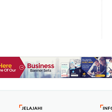
JELAJAHI
INF